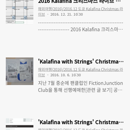
2016 Kalafina 크리스마스 라이브 여행 
수정 완료) 2016 Kalafina 크리스마스 라이
해외여행(2016)/2016.12 도쿄 Kalafina Christmas 라
브 여행 - 2. 1일차-1 : 출국, Bunkamura 오
이브
2016. 12. 21. 10:30
챠드 홀, 데니즈, 쇼핑, 숙소 체크인 6:29) 먼
-------------------------------------------------
저 갔던 12월 중순 일본행에서 워낙 에측못할
------------------ 2016 Kalafina 크리스마스
대기시간 때문에 고생을 했다 보니(검사에서
라이브 여행 - 0. 'Kalafina with Strings'
Read More
걸린 사람이 많은 줄에 서서 탑승마감시간 5
Christmas Premium LIVE TOUR 2016 도
분전에 탑승;) 이날은 약간씩 서둘..
쿄 파이널 공연 다녀왔습니다 2016 Kalafina
크리스마스 라이브 여행 - 1. 여행준비 (최종
'Kalafina with Strings' Christmas
수정 완료)
해외여행(2016)/2016.12 도쿄 Kalafina Christmas 라
이브
2016. 10. 6. 10:30
지난 7월 중순에 팬클럽인 FictionJunction
Club을 통해 선행예매한[관련 글 보기] 공연
티켓의 당첨분을 어제(10/5) 수령했습니다.
Read More
정식 공연명은 'Kalafina with Strings'
Christmas Premium LIVE TOUR 2016.
2015년과는 다르게 '투어' 형식으로 공연 빈
'Kalafina with Strings' Christma
도가 늘어난게 가장 큰 변화죠. 공연의 규모
해외여행(2016)/2016.12 도쿄 Kalafina Christmas 라