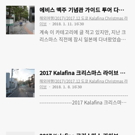
크리스마스 라이브 여행 - 1. 여행준비 (최종
에비스 맥주 기념관 가이드 투어 다녀왔
수정 완료)2017 Kalafina 크리스마스 라이
해외여행(2017)/2017.12 도쿄 Kalafina Christmas 라
브 여행 - 2. 1일차-1 : 출국, 빅카메라,
이브
2018. 1. 11. 10:30
Bunkamura 오챠드 홀, 쇼토 카페2017
계속 이 카테고리에 글 적고 있지만, 지난 크
Kalafina 크리스마스 라이브 여행 - 3. 1일
리스마스 직전에 잠시 일본에 다녀왔었습니
차-2 : 숙소 체크인, 야키니쿠, 돈키호테, 숙소
다.주요 일정은 라이브였으니까 큰 틀에선 그
Read More
복귀2017 Kalafina 크리스마스 라이브 여행
쪽을 우선했는데, 오늘 글 적을 에비스 맥주
- 4. 2일차-1 : 에비스..
기념관(ヱビスビール記念館)은 직전 크리스
마스 일본행(2016)때 실패했다 보니 다시 가
2017 Kalafina 크리스마스 라이브 여행 
보고 싶더군요. 작년에는 무슨 깡인지 예약도
해외여행(2017)/2017.12 도쿄 Kalafina Christmas 라
안하고 갔다가 당연히 못보고 무료 전시구역
이브
2018. 1. 8. 10:30
만 돌다 왔는데[작년 여행기 보기], 이번엔 일
-------------------------------------------------
찌감치 예약도 하고 갔습니다.제 경우는 방문
------------------2017 Kalafina 크리스마스
한 날짜도 12/24(일) 이었다 보니 이게 여러
라이브 여행 - 0. 'Kalafina with Strings'
Read More
가지로 안전했겠지요. 참고로 제가 들른 투어
Christmas Premium LIVE TOUR 2017 도
는 에비스 맥주 기념관의 에비스 투어. 1인당
쿄 파이널 공연 다녀왔습니다2017 Kalafina
500엔짜리 유료 투어입니다.관련 내용은 에
크리스마스 라이브 여행 - 1. 여행준비 (최종
비스 맥주 기념관의 이용안내 페이지를 참고