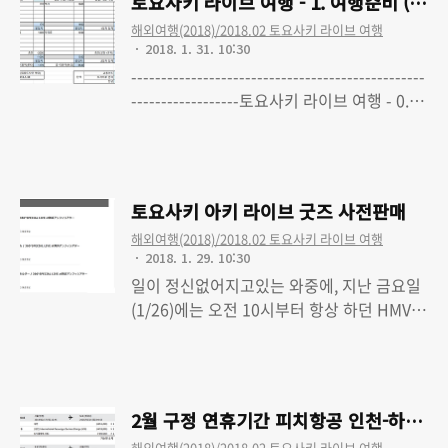
토요사키 라이브 여행 - 1. 여행준비 (최종
었기에 몰테일을 통해 배송받았습니
해외여행(2018)/2018.02 토요사키 라이브 여행
다.2/2(금)에 출고되어서 2/5(월)에 몰테일에
2018. 1. 31. 10:30
도착. 다만 몰테일의 결제시일이 출고시간 이
-------------------------------------------------
후여서 화요일에 출고되어 목요일에 받은겁
------------------토요사키 라이브 여행 - 0.
니다.이번엔 특이하게 일본에서 수출지연이
LAWSON premium event 토요사키 아키
Read More
발생해서 하루 늦게 도착했네요. 몰테일에서
360° SPECIAL LIVE 다녀왔습니다토요사키
출고된 물건이 이틀뒤에 한국에 도착한건 처
라이브 여행 - 1. 여행준비 (최종수정 완료) 1
음 있는 일. 생각해보면 우리나라서 티켓을
일차오후 6시 30분 즈음 인천국제공항으로
대면수령하려면 신용카드와 같이 신분증을
토요사키 아키 라이브 굿즈 사전판매
출발하면밤 8시(늦어도)에는 인천국제공항 1
확인하는 절차가 있는데, 여기는 이렇게까지
해외여행(2018)/2018.02 토요사키 라이브 여행
터미널에 도착할겁니다밤 9시(늦어도)까지
꼼꼼하진 않아서 다행이라고 해야 할까요.
2018. 1. 29. 10:30
체크인을 하거나 저녁을 먹으면서 시간을 보
사..
일이 정신없어지고있는 와중에, 지난 금요일
내다밤 10시 40분에 하네다 공항항 피치항공
(1/26)에는 오전 10시부터 항상 하던 HMV에
편을 타고 일본으로 떠나겠지요 > 2일차새벽
서 뮤직레인(ミュージックレイン) 소속 아
Read More
1시 정도면 하네다 공항에 도착할테고새벽 2
티스트의 라이브 굿즈 사전판매가 있었습니
시(늦어도)면 하네다 공항 국내선 터미널의
다.그 대상은 360도 라이브를 진행하는 스피
퍼스트캐빈에 체크인해서 쉴 수 있을겁니다
어(スフィア) 멤버들과 [사전판매 페이지] 전
오전 9시(늦어도)쯤엔 ..
2월 구정 연휴기간 피치항공 인천-하네다
국 투어가 시작되는 TrySail [사전판매 페이
해외여행(2018)/2018.02 토요사키 라이브 여행