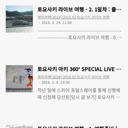
요사키 라이브 여행 - 2. 1일차 : 출국, 숙소 체
토요사키 라이브 여행 - 2. 1일차 : 출국,
크인토요사키 라이브 여행 - 3. 2일차-1 : 아
해외여행(2018)/2018.02 토요사키 라이브 여행
키하바라, 카페 MOCO, 갑자기! 스테이크, 마
2018. 2. 24. 11:00
이하마 앰피시어터 용건이 없으면 안오게 되
-------------------------------------------------
다가 -> 용건이 없어도 시간떼우러 오게 되는
------------------토요사키 라이브 여행 - 0.
그런 묘한 곳인것 같습니다.튜닝의 끝은 순정
LAWSON premium event 토요사키 아키
Read More
이라는, 그런 유명한(?) 표어(?)를 보는것도
360° SPECIAL LIVE 다녀왔습니다토요사키
같고. 이제부터 뭘 하면서 시간을 떼울 것이
라이브 여행 - 1. 여행준비 (최종수정 완료)토
냐 하면, 먼저 라디오회관에 있는 중고..
요사키 라이브 여행 - 2. 1일차 : 출국, 숙소 체
토요사키 아키 360° SPECIAL LIVE 티켓
크인
해외여행(2018)/2018.02 토요사키 라이브 여행
2018. 2. 9. 10:30
작년 말에 스피어 포털스퀘어를 통해 선행예
매 신청해 당선된[당시 글 보기] 토요사키 아
키의 라이브 티켓을 배송받았습니다.공연 2
Read More
주쯤 전에 배송해주는 물건이니 이거 받으니
슬슬 라이브가 가까워진다는 느낌이 드네요.
예매당시 티켓 수령방법이 현지 배송밖에 없