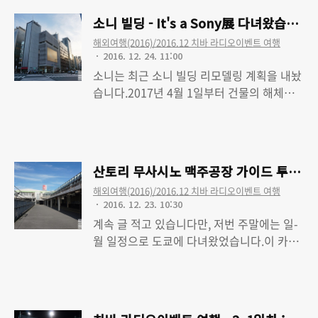
오이벤트 여행 - 2. 1일차 : 출국, 마이하마 앰
소니 빌딩 - It's a Sony展 다녀왔습니다
피시어터, 도쿄 스카이트리 치바 라디오이벤
해외여행(2016)/2016.12 치바 라디오이벤트 여행
트 여행 - 3. 2일차 : 산토리 무사시노 맥주공
2016. 12. 24. 11:00
장, SHAKE SHACK, 소니 빌딩, 귀국 및 느낀
소니는 최근 소니 빌딩 리모델링 계획을 내놨
점
습니다.2017년 4월 1일부터 건물의 해체를
시작하여 2018년 여름부터 2020년 가을까
Read More
지는 '긴자 소니 파크'로 개방하고, 2022년에
는 새로운 소니 빌딩을 건설해 개장한다는 계
획.자세한 내용은 이쪽 소니 보도자료를 참고
산토리 무사시노 맥주공장 가이드 투어 
[바로가기]하시고, 그 일환으로 건물의 해제
해외여행(2016)/2016.12 치바 라디오이벤트 여행
가 시작되기 직전인 2017년 3월 31일까지 사
2016. 12. 23. 10:30
진전이 열려 지난 12월 12일(월) 다녀왔습니
계속 글 적고 있습니다만, 저번 주말에는 일-
다. 'It's a Sony展' 이라 불리는 이 전시회는
월 일정으로 도쿄에 다녀왔었습니다.이 카테
전반부 2016/11/12(토) ~ 2017/02/12(일)
고리를 보면 다른 여행관련 글들을 보실 수
Read More
까지, 후반부 2017/02/17(금) ~
있는데, 이번 맥주공장 가이드 투어 또한 그
2017/03/31(금) 까지 진행.전반부 테마는
일정 중에 있었던 일. 이날 간 곳은 후추시(府
'역사'로 소니의 초기부터 근래까지의 다양한
中市) 한켠에 자리잡고 있는 산토리 무사시노
전시품이 놓이며, 후반부 테마인 '미래'에서