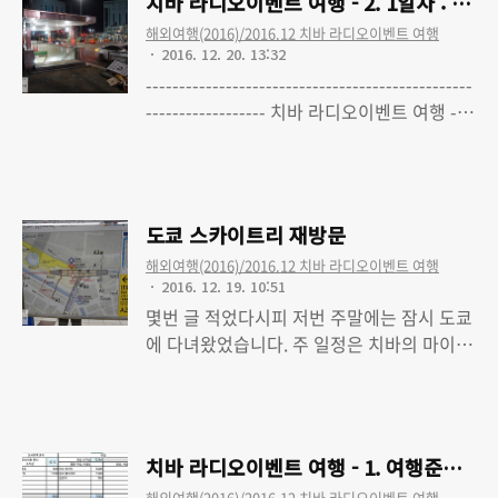
치바 라디오이벤트 여행 - 2. 1일차 : 
맥주공장(サントリー武蔵野ビール工場, 견
는 20..
해외여행(2016)/2016.12 치바 라디오이벤트 여행
학신청 페이지).신주쿠역에서 지하철로 45분
2016. 12. 20. 13:32
정도 달려가면 닿을 수 있는 곳입니다. 산토
-------------------------------------------------
리의 견학 가능한 '맥주공장' 중에서는 유일
------------------ 치바 라디오이벤트 여행 - 0.
하게 도쿄에 있기도 하구요(나머지는 쿄토,
SEASIDE LIVE FES 2016 ~MUSIC
Read More
규슈) 산토리는 맥주공장 말고도 증류소, 와
HOURS~ 다녀왔습니다 치바 라디오이벤트
이너리, 천연수공장 등 운영중인 공장 9곳을
여행 - 1. 여행준비 (최종수정 완료) 치바 라디
일반인에게 공개하고 있습니다.그 견학 관련
오이벤트 여행 - 2. 1일차 : 출국, 마이하마 앰
페이지는 이쪽이니 상세한 내용은 홈페이지
도쿄 스카이트리 재방문
피시어터, 도쿄 스카이트리
를 봐주시고, 아무튼 제가 간 곳은 도쿄의 맥
해외여행(2016)/2016.12 치바 라디오이벤트 여행
주공장. 평소 일본에 ..
2016. 12. 19. 10:51
몇번 글 적었다시피 저번 주말에는 잠시 도쿄
에 다녀왔었습니다. 주 일정은 치바의 마이하
마 일대에서 있었지만, 아키하바라에 스카이
Read More
트리에 신주쿠역 찍고 서쪽으로 45분씩 열차
로 달려가기도 하고 그랬죠. 그 여정중에 들
른 이 도쿄 스카이트리(東京スカイツリー,
치바 라디오이벤트 여행 - 1. 여행준비 (
공식 홈페이지[일본어], 공식 홈페이지[한국
해외여행(2016)/2016.12 치바 라디오이벤트 여행