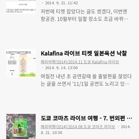
2014. 9. 21. 11:42
게 다행이다 싶습니다. 좋게좋게 생각해야
저번에 티켓 잡았다는 글도 썼겠다, 이번엔
지... 배송은 이렇게. EMS라서 저번주 금요일
항공권. 10월부터 일할 장소도 조금 바뀌고
에 출발한게 월요일에 제대로 도착하네요. 그
하는지라 가능 여부가 조금은 불투명하긴 한
Read More
리고 속도만큼 빡센 900엔. 달랑 봉투 하나
데, 토-일 이니 일단 기회만 되면 휴가 안쓰고
들었으니 그걸 열어봅니다. 이녀석은 특이하
도 갔다올 수 있겠고 말이죠. 항상 인천공항
게 풀로 안붙히고 스티커를 붙혀놨네요. 간간
쪽으로 잡다가 이번엔 김포로 잡은 이유는...
히 중고샵에서 음반이나 블루레이 사면 붙어
Kalafina 라이브 티켓 일본옥션 낙찰
제가 어제 이사를 해서 이쪽이 좀 더 가까워
있는 관리 바코드처럼 접착력은 약해서 잘 떨
해외여행(2014)/2014.11 도쿄 Kalafina 라이브
져서 그렇습니다. 전에는 인천공항 가는데 버
어지긴 했습니다..
2014. 9. 14. 13:00
스로 40분 정도가 걸렸지만, 이제는 김포공항
며칠전 내년 초 공연갈때 쓸 출발편을 끊었다
까지 지하철로 35분쯤 걸리게 됐네요. 근데
는 글을 쓰면서 '11/1일 공연도 노리고 있다'
할인됐다곤 해도 30만원 중반이니 조금 빡센
라고 적은 바 있습니다. 그리고 이거 적은 당
Read More
감은 있습니다. 못가게 되어서 환불해야 하는
일, 그러니까 금요일이죠.. 이날.. 회사에서 회
사태가 발생하면 여러가지로 난감하긴 할듯.
의에 들어갔다가 몇달치 일정에 대한 대략적
아무튼 티켓도 주중에 올 것 같으니 티켓 받
인 이야기가 나왔습니다. 그거 듣고 생각했어
으면 또 글 적지요. 그럼 전 남은 짐정리나;
도쿄 코마츠 라이브 여행 - 7. 번외편 : 구
요. 아 3/1일거 버려야겠구나. 고로 잡은게 이
orz
해외여행(2014)/2014.08 도쿄 코마츠 라이브
2014.
번에 글 쓰는 공연 티켓. 11월 1일이면 토요
8. 21. 10:30
일이죠. 장소는 도쿄 국제포럼 홀A(東京国際