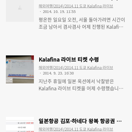
해외여행(2014)/2014.11 도쿄 Kalafina 라이브
2014. 10. 19. 11:55
평온한 일요일 오전, 서울 돌아가려면 시간이
조금 남아서 겸사겸사 어제 진행된 Kalafina
라이브 셋리스트나 정리해 봤습니다.
Read More
'Kalafina LIVE TOUR 2014' 는 10/18 그랑
큐브 오사카(グランキューブ大阪)와 11/1
일 도쿄 국제포럼(東京国際フォーラム) 에
Kalafina 라이브 티켓 수령
서 두번 열립니다. 첫줄에 언급했다시피 첫
해외여행(2014)/2014.11 도쿄 Kalafina 라이브
공연은 어제 오사카에서 있었고, 다음 공연은
2014. 9. 23. 10:30
다음주말 도쿄겠군요. 제가 일본 갈날이 어느
지난주 휴일에 일본 옥션에서 낙찰받은
새 2주도 안남은듯.. 공연에 가게 됐으니 가기
Kalafina 라이브 티켓을 어제 수령했습니다.
전에 무슨 곡을 하려나 좀 찾아봤습니다.
사실 이런 자리 티켓을 정가의 두배 넘게 주
Read More
'heavenly blue'야 하겠지 싶었고, 'believe'
고 산게 상당히 쓰리긴 한데, 뭐 어쩌겠습니
도 발매일이 얼마 안남은 만큼 하리란 생각은
까. 일본의 티켓팅 시스템이 부실하고(개인변
했는데.. 개인적으론 未来 안해주는게 상당히
심 환불 일체 불가, 해외발급 카드 결제 차단,
안타깝군요; 뭐 어쩔 수 없지.. 1. dolce 2.
일본항공 김포-하네다 왕복 항공권 구입
티켓팅 시스템의 부족한 트래픽 대책) 현실이
Ador..
해외여행(2014)/2014.11 도쿄 Kalafina 라이브
그런걸. 한편으론 이런 자리라도 티켓을 구한