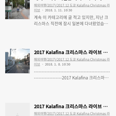
수정 완료)2017 Kalafina 크리스마스 라이
해외여행(2017)/2017.12 도쿄 Kalafina Christmas 라
브 여행 - 2. 1일차-1 : 출국, 빅카메라,
이브
2018. 1. 11. 10:30
Bunkamura 오챠드 홀, 쇼토 카페2017
계속 이 카테고리에 글 적고 있지만, 지난 크
Kalafina 크리스마스 라이브 여행 - 3. 1일
리스마스 직전에 잠시 일본에 다녀왔었습니
차-2 : 숙소 체크인, 야키니쿠, 돈키호테, 숙소
다.주요 일정은 라이브였으니까 큰 틀에선 그
Read More
복귀2017 Kalafina 크리스마스 라이브 여행
쪽을 우선했는데, 오늘 글 적을 에비스 맥주
- 4. 2일차-1 : 에비스..
기념관(ヱビスビール記念館)은 직전 크리스
마스 일본행(2016)때 실패했다 보니 다시 가
2017 Kalafina 크리스마스 라이브 여행 
보고 싶더군요. 작년에는 무슨 깡인지 예약도
해외여행(2017)/2017.12 도쿄 Kalafina Christmas 라
안하고 갔다가 당연히 못보고 무료 전시구역
이브
2018. 1. 8. 10:30
만 돌다 왔는데[작년 여행기 보기], 이번엔 일
-------------------------------------------------
찌감치 예약도 하고 갔습니다.제 경우는 방문
------------------2017 Kalafina 크리스마스
한 날짜도 12/24(일) 이었다 보니 이게 여러
라이브 여행 - 0. 'Kalafina with Strings'
Read More
가지로 안전했겠지요. 참고로 제가 들른 투어
Christmas Premium LIVE TOUR 2017 도
는 에비스 맥주 기념관의 에비스 투어. 1인당
쿄 파이널 공연 다녀왔습니다2017 Kalafina
500엔짜리 유료 투어입니다.관련 내용은 에
크리스마스 라이브 여행 - 1. 여행준비 (최종
비스 맥주 기념관의 이용안내 페이지를 참고
2017 Kalafina 크리스마스 라이브 여행 -
수정 완료)2017 Kalafina 크리스마스 라이
하시고. 아래에는 1200 x 800 사진 23장과
해외여행(2017)/2017.12 도쿄 Kalafina Christmas 라
브 여행 - 2. 1일차-1 : 출국, 빅카메라,