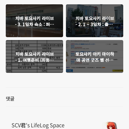
치바 토요사키 라이브
치바 토요사키 라이브
- 3. 1일차 숙소 : 퍼스
- 2. 1 ~ 3일차 : 출국,
트 캐빈 하네다공항 1
마이하마 앰피시어터,
터미널점
나카우, 아키하바라,
사이제리야, 공항밤샘,
귀국 및 느낀점
치바 토요사키 라이브
토요사키 아키 마이하
- 1. 여행준비 (최종수
마 공연 굿즈 웹 선행
정 완료)
판매
댓글
SCV君's LifeLog Space