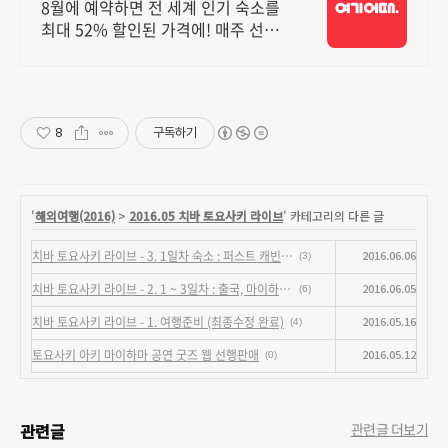
대 81% 할인
8월에 예약하면 전 세계 인기 숙소를
최대 52% 할인된 가격에! 매주 선착
순 30% 오픈런 할인까지, 지금 최저
가로 숙소 예약하기
8
구독하기
'
해외여행(2016)
>
2016.05 치바 토요사키 라이브
' 카테고리의 다른 글
치바 토요사키 라이브 - 3. 1일차 숙소 : 퍼스트 캐빈 하네다공항 1터미널점
2016.06.06
(3)
치바 토요사키 라이브 - 2. 1 ~ 3일차 : 출국, 마이하마 앰피시어터, 나카우, 아키하바라, 사이제리야, 공항밤샘, 귀국 및 느낀점
2016.06.05
(6)
치바 토요사키 라이브 - 1. 여행준비 (최종수정 완료)
2016.05.16
(4)
토요사키 아키 마이하마 공연 굿즈 웹 선행판매
2016.05.12
(0)
관련글
관련글 더보기