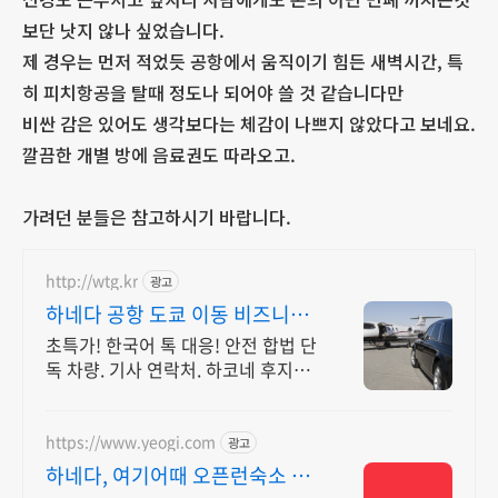
보단 낫지 않나 싶었습니다.
제 경우는 먼저 적었듯 공항에서 움직이기 힘든 새벽시간, 특
히 피치항공을 탈때 정도나 되어야 쓸 것 같습니다만
비싼 감은 있어도 생각보다는 체감이 나쁘지 않았다고 보네요.
깔끔한 개별 방에 음료권도 따라오고.
가려던 분들은 참고하시기 바랍니다.
http://wtg.kr
광고
하네다 공항 도쿄 이동 비즈니스
차량 맞춤 견적 가능
초특가! 한국어 톡 대응! 안전 합법 단
독 차량. 기사 연락처. 하코네 후지산
가마쿠라 가능
https://www.yeogi.com
광고
하네다, 여기어때 오픈런숙소 최