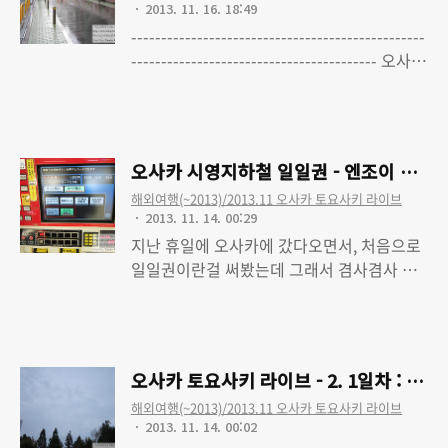
2013. 11. 16. 18:49
브 - 3. 2, 3일차 : 토요사키 아키 2nd 라이브
-------------------------------------------------
투어, 한국 귀국, 느낀점 및 정리 오사카 토요
----------------------------------------- 오사카
사키 라이브 - 4. 1, 2일차 숙소 : 비즈니스호
토요사키 라이브 - 0. 토요사키 아키 2nd 라
Read More
텔 와코, 비즈니스호텔 선프라자 무튼 진짜
이브 투어 'letter with love' 다녀왔습니다
생각치도 못했습니다. 설마 이런데에 장기 투
오사카 토요사키 라이브 - 1. 여행준비 (수정
숙객이 ..
완료) 오사카 토요사키 라이브 - 2. 1일차 : 일
오사카 시영지하철 일일권 - 엔조이 에코 
본 출국, Kalafina 미니라이브, 애플스토어
해외여행(~2013)/2013.11 오사카 토요사키 라이브
신사이바시, 덴덴타운 오사카 토요사키 라이
2013. 11. 14. 00:29
브 - 3. 2, 3일차 : 토요사키 아키 2nd 라이브
지난 휴일에 오사카에 갔다오면서, 처음으로
투어, 한국 귀국, 느낀점 및 정리
일일권이란걸 써봤는데 그래서 겸사겸사 적
는 글입니다. -- 2014.7.18 A.M 12:20분 추
Read More
가.저번주에 오사카 갔다왔습니다만, 4월 일
본의 소비세가 인상되고도 이 일일권 가격은
변동이 없더군요.동일하게 평일 800엔, 휴일
오사카 토요사키 라이브 - 2. 1일차 : 일본
600엔입니다. 참고하시길. /// 저는 대부분,
해외여행(~2013)/2013.11 오사카 토요사키 라이브
갈 장소들을 구글의 '내 지도' 에 추가한 다음
2013. 11. 14. 00:02
지하철이나 버스를 최소한으로 이동할 루트