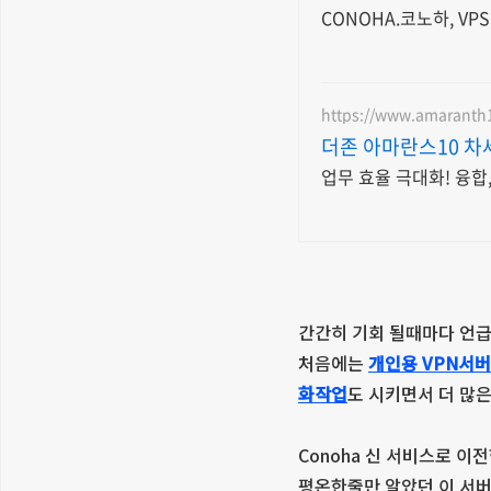
CONOHA.코노하, V
https://www.amaranth
더존 아마란스10 차
업무 효율 극대화! 융합
간간히 기회 될때마다 언급
처음에는
개인용 VPN서버
화작업
도 시키면서 더 많
Conoha 신 서비스로 이전
평온한줄만 알았던 이 서버