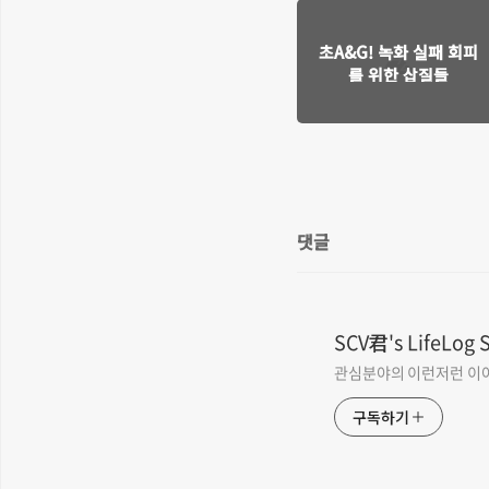
초A&G! 녹화 실패 회피
를 위한 삽질들
댓글
SCV君's LifeLog 
관심분야의 이런저런 이
구독하기