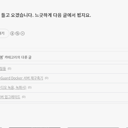
또 들고 오겠습니다. 느긋하게 다음 글에서 뵙지요.
하기
어
' 카테고리의 다른 글
삽질들
(0)
reGuard Docker 서버 재구축기
(0)
라디오 녹음, 녹화시)
(0)
 서버 업그레이드
(0)