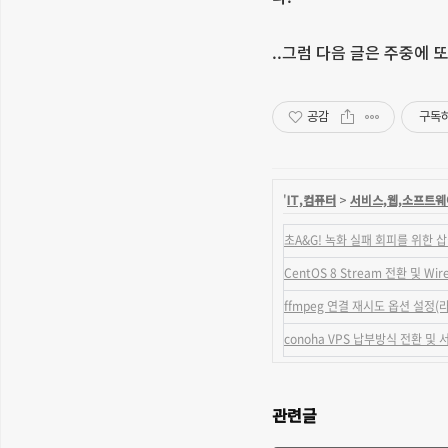
..그럼 다음 글은 주중에 
공감
구독
'
IT,컴퓨터
>
서비스,웹,소프트웨
초A&G! 녹화 실패 회피를 위한 
CentOS 8 Stream 전환 및 Wi
ffmpeg 연결 재시도 옵션 설정(
conoha VPS 납부방식 전환 및
관련글