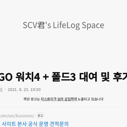
SCV
SCV君's LifeLog Space
君's
LifeLog
Space
GO 워치4 + 폴드3 대여 및 후
어
2021. 8. 23. 10:30
하단 광고는
티스토리가 임의 삽입하여
노출되고 있습니다
com/sec/business/
광고
 사이트 본사 공식 운영 견적문의