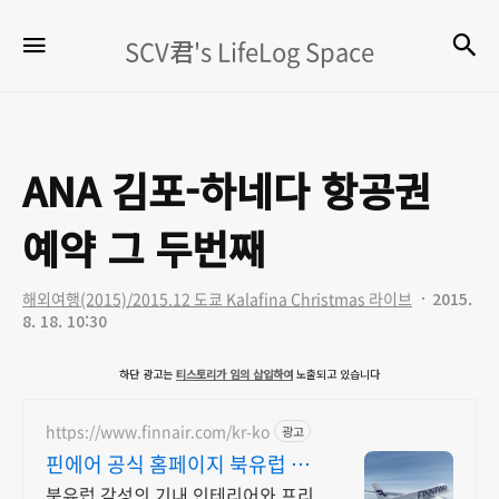
SCV
검
메뉴
SCV君's LifeLog Space
君's
LifeLog
Space
ANA 김포-하네다 항공권
예약 그 두번째
해외여행(2015)/2015.12 도쿄 Kalafina Christmas 라이브
2015.
8. 18. 10:30
하단 광고는
티스토리가 임의 삽입하여
노출되고 있습니다
https://www.finnair.com/kr-ko
광고
핀에어 공식 홈페이지 북유럽 감
성의 편안한 비행
북유럽 감성의 기내 인테리어와 프리