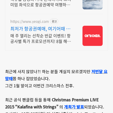
미엄 좌석으로 항공권예약 여행하기
Finnair Plus로 여행 클래스를 업그
레이드
https://www.yeogi.com
광고
최저가 항공권예매, 여기어때 항
공+숙소 묶음 할인 혜택
매 주 열리는 선착순 반값 이벤트! 항
공사별 특가 프로모션까지! 8월 해외
항공권 3만원 즉시 할인! 놓치지 말고
미리 여행 준비하세요!
최근에 사지 않았나?! 하는 분들 계실지 모르겠지만
저번달 요
맘때
쯤 하나 잡았었습니다.
그건 1월 말이고 이번건 크리스마스 전후.
최근 공식 팬클럽 등을 통해
Christmas Premium LIVE
2015 “Kalafina with Strings”
의
개최가 발표
되었습니다.