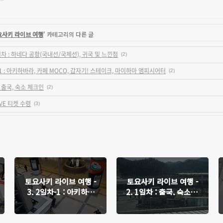
토요사키 라이브 여행
' 카테고리의 다른 글
3일차 : 하네다 공항(국내선/국제선), 귀국 및 느낀점
(2)
-1 : 아키하바라, 카페 MOCO, 갑자기! 스테이크, 마이하마 앰피시어터
(2)
: 출국, 숙소 체크인
(2)
IVE 티켓 수령
(3)
토요사키 라이브 여행 -
토요사키 라이브 여행 -
3. 2일차-1 : 아키하바
2. 1일차 : 출국, 숙소 체
라, 카페 MOCO, 갑자
크인
기! 스테이크, 마이하마