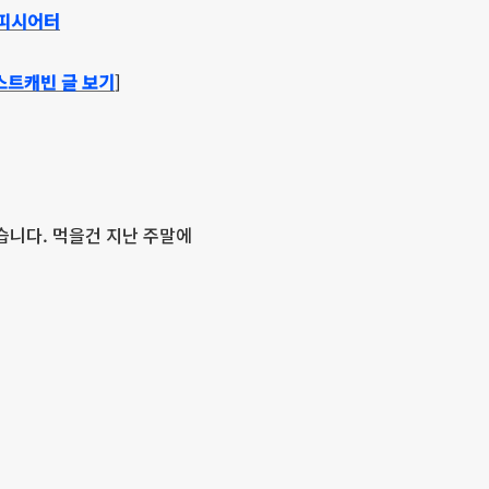
 앰피시어터
스트캐빈 글 보기
]
습니다. 먹을건 지난 주말에