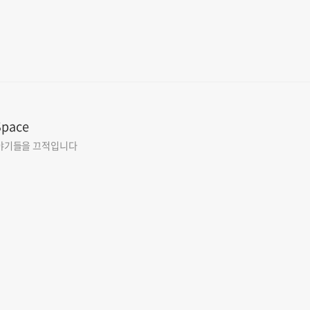
앰피시어터
Space
야기들을 끄적입니다