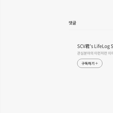
댓글
SCV君's LifeLog 
관심분야의 이런저런 이
구독하기