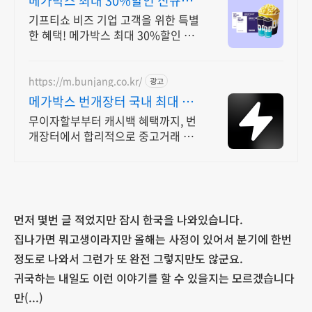
메가박스 최대 30%할인 신규고
객 100% 상품혜택!
기프티쇼 비즈 기업 고객을 위한 특별
한 혜택! 메가박스 최대 30%할인 이
제 유효기간 90일 쿠폰도 간편하게
카톡 발송 후 증빙서류까지 바로 발급
가능!
https://m.bunjang.co.kr/
광고
메가박스 번개장터 국내 최대 브
랜드 중고거래
무이자할부부터 캐시백 혜택까지, 번
개장터에서 합리적으로 중고거래 하
세요 전국 각지에서 올라오는 전국구
최다 상품 매일 10만 개 이상의 신규
상품 업로드
먼저 몇번 글 적었지만 잠시 한국을 나와있습니다.
집나가면 뭐고생이라지만 올해는 사정이 있어서 분기에 한번
정도로 나와서 그런가 또 완전 그렇지만도 않군요.
귀국하는 내일도 이런 이야기를 할 수 있을지는 모르겠습니다
만(...)