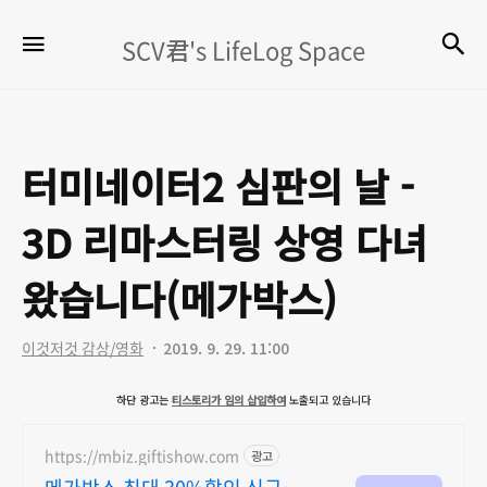
SCV
검
메뉴
SCV君's LifeLog Space
君's
LifeLog
Space
터미네이터2 심판의 날 -
3D 리마스터링 상영 다녀
왔습니다(메가박스)
이것저것 감상/영화
2019. 9. 29. 11:00
하단 광고는
티스토리가 임의 삽입하여
노출되고 있습니다
https://mbiz.giftishow.com
광고