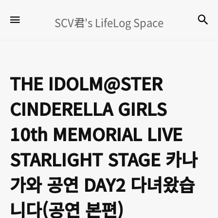
SCV
검
메뉴
SCV君's LifeLog Space
君's
LifeLog
Space
THE IDOLM@STER
CINDERELLA GIRLS
10th MEMORIAL LIVE
STARLIGHT STAGE 카나
가와 공연 DAY2 다녀왔습
니다(공연 본편)