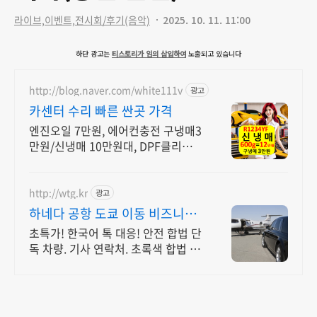
라이브,이벤트,전시회/후기(음악)
2025. 10. 11. 11:00
하단 광고는
티스토리가 임의 삽입하여
노출되고 있습니다
http://blog.naver.com/white111v
광고
카센터 수리 빠른 싼곳 가격
엔진오일 7만원, 에어컨충전 구냉매3
만원/신냉매 10만원대, DPF클리닝
20만원 엔진오일 7만원, 에어컨충전
구냉매3만원/신냉매 10만원대, DPF
클리닝 20만원
http://wtg.kr
광고
하네다 공항 도쿄 이동 비즈니스
차량 맞춤 견적 가능
초특가! 한국어 톡 대응! 안전 합법 단
독 차량. 기사 연락처. 초록색 합법 차
량 전문 운전 기사 안전 최우선, 전시
장, 골프장 이동!