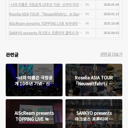
~너의 이름은 극장공개 10주년 기념~ 신카이 마코토 작품 필름 콘서트 2026 2회차 다녀왔습니다
2026.03.04
(0)
Roselia ASIA TOUR 「Neuweltfahrt」 in Seoul 다녀왔습니다
2026.01.22
(0)
AiScReam presents TOPPING LIVE 녹아내리기 전에 만나러 와줘 ♡♡♡ DAY1 다녀왔습니다
2025.10.08
(4)
SANKYO presents 마크로스 프론티어 갤럭시 라이브☆파이널 2025 DAY2 다녀왔습니다
2025.09.02
(2)
관련글
관련글 더보기
~너의 이름은 극장공
Roselia ASIA TOUR
개 10주년 기념~ 신카
「Neuweltfahrt」 in
이 마코토 작품 필름
Seoul 다녀왔습니다
콘서트 2026 2회차 다
녀왔습니다
AiScReam presents
SANKYO presents
TOPPING LIVE 녹아
마크로스 프론티어 갤
내리기 전에 만나러 와
럭시 라이브☆파이널