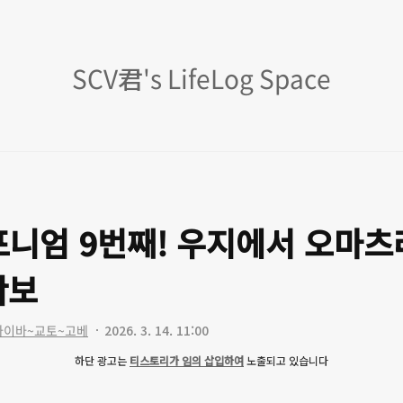
SCV
SCV君's LifeLog Space
君's
LifeLog
Space
포니엄 9번째! 우지에서 오마
확보
 오다이바~교토~고베
2026. 3. 14. 11:00
하단 광고는
티스토리가 임의 삽입하여
노출되고 있습니다