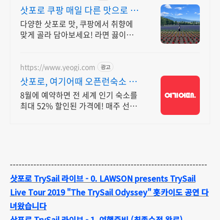
삿포로 쿠팡 매일 다른 맛으로 식
탁을
다양한 삿포로 맛, 쿠팡에서 취향에
맞게 골라 담아보세요! 라면 끓이기도
귀찮을 때, 로켓배송으로 받은 라면으
로 간편하게 식사를.
https://www.yeogi.com
광고
삿포로, 여기어때 오픈런숙소 최
대 81% 할인
8월에 예약하면 전 세계 인기 숙소를
최대 52% 할인된 가격에! 매주 선착
순 30% 오픈런 할인까지, 지금 최저
가로 숙소 예약하기
-------------------------------------------------------------------
삿포로 TrySail 라이브 - 0. LAWSON presents TrySail
Live Tour 2019 "The TrySail Odyssey" 홋카이도 공연 다
녀왔습니다
삿포로 TrySail 라이브 - 1. 여행준비 (최종수정 완료)