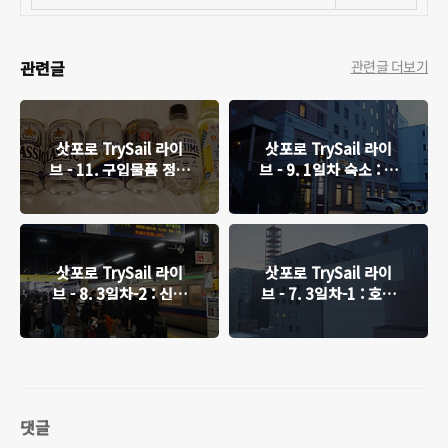
관련글
관련글 더보기
삿포로 TrySail 라이
삿포로 TrySail 라이
브 - 11. 구입물품 정리
브 - 9. 1일차 숙소 : 호
: 식품, DVD
텔 케이한 삿포로
삿포로 TrySail 라이
삿포로 TrySail 라이
브 - 8. 3일차-2 : 신치
브 - 7. 3일차-1 : 호텔
토세 공항, 귀국 및 느
조식, 삿포로시 시계탑
낀점
댓글