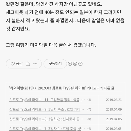
왔던것 같은데, 당연하긴 하지만 아닌곳도 있네요.
체크아웃 하기 전에 40분 정도 안되는 일본어 한자 그려가면
서 설문지 적고 왔는데 좀 바뀔런지.. 다음에 갈일은 아마 없을
것 같지만요.
그럼 여행기 마지막일 다음 글에서 뵙겠습니다.
공감
구독하기
'
해외여행(2019)
>
2019.03 삿포로 TrySail 라이브
' 카테고리의 다른 글
삿포로 TrySail 라이브 - 11. 구입물품 정리 : 식품, DVD
2019.04.21
(3)
삿포로 TrySail 라이브 - 9. 1일차 숙소 : 호텔 케이한 삿포로
2019.04.09
(7)
삿포로 TrySail 라이브 - 8. 3일차-2 : 신치토세 공항, 귀국 및 느낀점
2019.04.05
(6)
삿포로 TrySail 라이브 - 7. 3일차-1 : 호텔 조식, 삿포로시 시계탑
2019.04.03
(4)