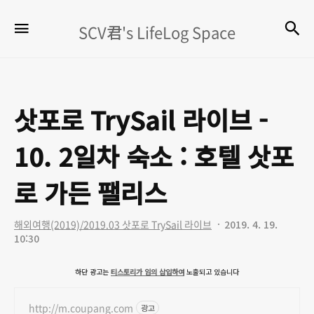
SCV
검
메뉴
SCV君's LifeLog Space
君's
LifeLog
Space
삿포로 TrySail 라이브 -
10. 2일차 숙소 : 호텔 삿포
로 가든 팰리스
해외여행(2019)/2019.03 삿포로 TrySail 라이브
2019. 4. 19.
10:30
하단 광고는
티스토리가 임의 삽입하여
노출되고 있습니다
http://m.coupang.com
광고