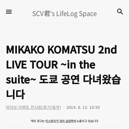
SCV
검
메뉴
SCV君's LifeLog Space
君's
LifeLog
Space
MIKAKO KOMATSU 2nd
LIVE TOUR ~in the
suite~ 도쿄 공연 다녀왔습
니다
라이브,이벤트,전시회/후기(음악)
2014. 8. 13. 10:30
하단 광고는
티스토리가 임의 삽입하여
노출되고 있습니다