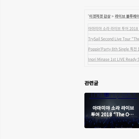
'
이것저것 감상
>
라이브 블루레
아마미야 소라 라이브 투어 2018 “
TrySail Second Live Tour "
Poppin'Party 8th Single 
Inori Minase 1st LIVE Rea
관련글
아마미야 소라 라이브
투어 2018 “The Only
SKY” 블루레이 감상