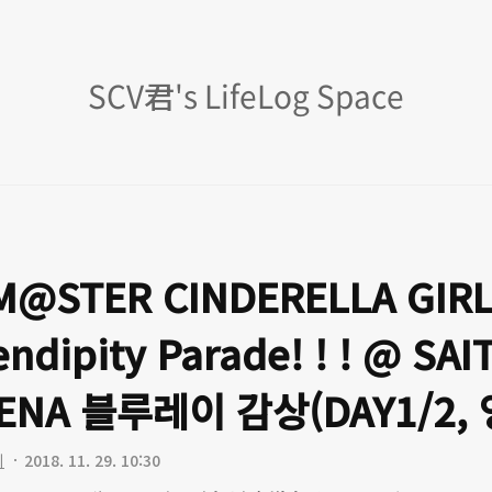
SCV
SCV君's LifeLog Space
君's
LifeLog
Space
M@STER CINDERELLA GIRL
ndipity Parade! ! ! @ SA
RENA 블루레이 감상(DAY1/2,
이
2018. 11. 29. 10:30